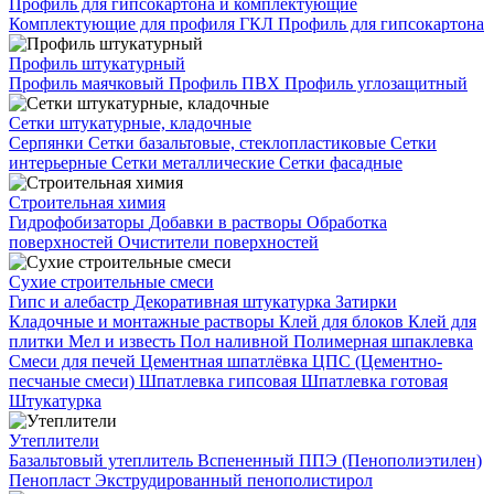
Профиль для гипсокартона и комплектующие
Комплектующие для профиля ГКЛ
Профиль для гипсокартона
Профиль штукатурный
Профиль маячковый
Профиль ПВХ
Профиль углозащитный
Сетки штукатурные, кладочные
Серпянки
Сетки базальтовые, стеклопластиковые
Сетки
интерьерные
Сетки металлические
Сетки фасадные
Строительная химия
Гидрофобизаторы
Добавки в растворы
Обработка
поверхностей
Очистители поверхностей
Сухие строительные смеси
Гипс и алебастр
Декоративная штукатурка
Затирки
Кладочные и монтажные растворы
Клей для блоков
Клей для
плитки
Мел и известь
Пол наливной
Полимерная шпаклевка
Смеси для печей
Цементная шпатлёвка
ЦПС (Цементно-
песчаные смеси)
Шпатлевка гипсовая
Шпатлевка готовая
Штукатурка
Утеплители
Базальтовый утеплитель
Вспененный ППЭ (Пенополиэтилен)
Пенопласт
Экструдированный пенополистирол