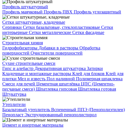
Профиль штукатурный
Профиль маячковый
Профиль ПВХ
Профиль углозащитный
Сетки штукатурные, кладочные
Серпянки
Сетки базальтовые, стеклопластиковые
Сетки
интерьерные
Сетки металлические
Сетки фасадные
Строительная химия
Гидрофобизаторы
Добавки в растворы
Обработка
поверхностей
Очистители поверхностей
Сухие строительные смеси
Гипс и алебастр
Декоративная штукатурка
Затирки
Кладочные и монтажные растворы
Клей для блоков
Клей для
плитки
Мел и известь
Пол наливной
Полимерная шпаклевка
Смеси для печей
Цементная шпатлёвка
ЦПС (Цементно-
песчаные смеси)
Шпатлевка гипсовая
Шпатлевка готовая
Штукатурка
Утеплители
Базальтовый утеплитель
Вспененный ППЭ (Пенополиэтилен)
Пенопласт
Экструдированный пенополистирол
Цемент и инертные материалы