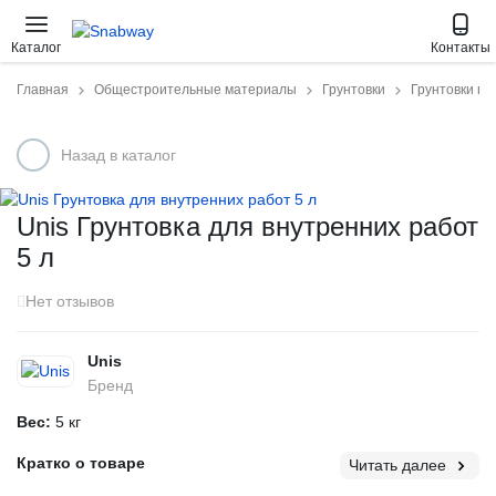
Общестроительные
Лакокрасочные
Крепеж
Расходк
Каталог
Контакты
Главная
Общестроительные материалы
Грунтовки
Грунтовки го
Назад в каталог
Unis Грунтовка для внутренних работ
5 л
Нет отзывов
Unis
Бренд
Вес:
5 кг
Кратко о товаре
Читать далее