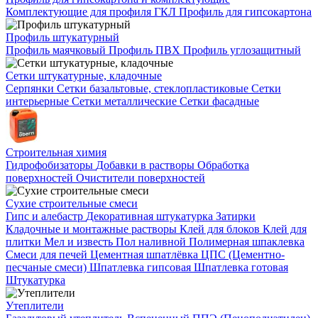
Комплектующие для профиля ГКЛ
Профиль для гипсокартона
Профиль штукатурный
Профиль маячковый
Профиль ПВХ
Профиль углозащитный
Сетки штукатурные, кладочные
Серпянки
Сетки базальтовые, стеклопластиковые
Сетки
интерьерные
Сетки металлические
Сетки фасадные
Строительная химия
Гидрофобизаторы
Добавки в растворы
Обработка
поверхностей
Очистители поверхностей
Сухие строительные смеси
Гипс и алебастр
Декоративная штукатурка
Затирки
Кладочные и монтажные растворы
Клей для блоков
Клей для
плитки
Мел и известь
Пол наливной
Полимерная шпаклевка
Смеси для печей
Цементная шпатлёвка
ЦПС (Цементно-
песчаные смеси)
Шпатлевка гипсовая
Шпатлевка готовая
Штукатурка
Утеплители