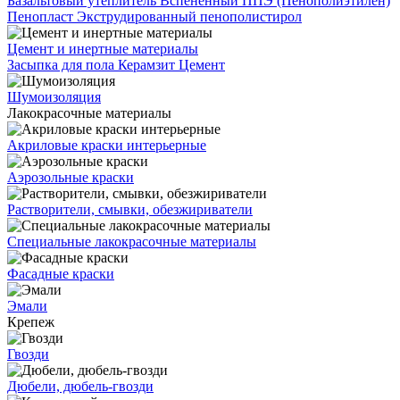
Базальтовый утеплитель
Вспененный ППЭ (Пенополиэтилен)
Пенопласт
Экструдированный пенополистирол
Цемент и инертные материалы
Засыпка для пола
Керамзит
Цемент
Шумоизоляция
Лакокрасочные материалы
Акриловые краски интерьерные
Аэрозольные краски
Растворители, смывки, обезжириватели
Специальные лакокрасочные материалы
Фасадные краски
Эмали
Крепеж
Гвозди
Дюбели, дюбель-гвозди