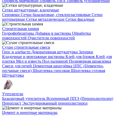
Профиль маячковый
Профиль ПВХ
Профиль углозащитный
Сетки штукатурные, кладочные
Серпянки
Сетки базальтовые, стеклопластиковые
Сетки
интерьерные
Сетки металлические
Сетки фасадные
Строительная химия
Гидрофобизаторы
Добавки в растворы
Обработка
поверхностей
Очистители поверхностей
Сухие строительные смеси
Гипс и алебастр
Декоративная штукатурка
Затирки
Кладочные и монтажные растворы
Клей для блоков
Клей для
плитки
Мел и известь
Пол наливной
Полимерная шпаклевка
Смеси для печей
Цементная шпатлёвка
ЦПС (Цементно-
песчаные смеси)
Шпатлевка гипсовая
Шпатлевка готовая
Штукатурка
Утеплители
Базальтовый утеплитель
Вспененный ППЭ (Пенополиэтилен)
Пенопласт
Экструдированный пенополистирол
Цемент и инертные материалы